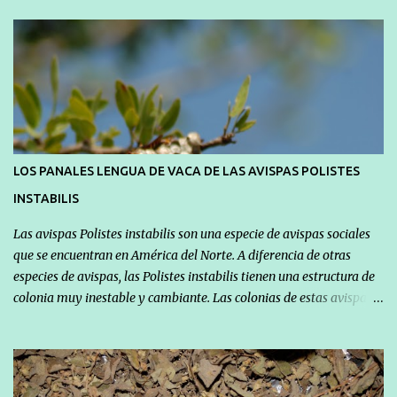
n
t
a
r
i
o
s
LOS PANALES LENGUA DE VACA DE LAS AVISPAS POLISTES
INSTABILIS
Las avispas Polistes instabilis son una especie de avispas sociales
que se encuentran en América del Norte. A diferencia de otras
especies de avispas, las Polistes instabilis tienen una estructura de
colonia muy inestable y cambiante. Las colonias de estas avispas
son muy pequeñas, con solo unas pocas decenas de individuos, y a
menudo se disuelven después de que la reina abandone el nido o
sea reemplazada por otra. Una de las características más
interesantes de las Polistes instabilis es la forma de sus nidos,