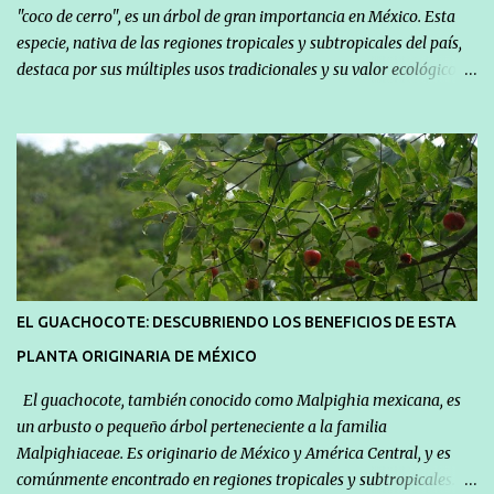
"coco de cerro", es un árbol de gran importancia en México. Esta
especie, nativa de las regiones tropicales y subtropicales del país,
destaca por sus múltiples usos tradicionales y su valor ecológico.
En este artículo, exploraremos las características botánicas de
Cyrtocarpa procera, su distribución geográfica, usos tradicionales
y su relevancia en la conservación de la biodiversidad mexicana.
Características botánicas: Cyrtocarpa procera es un árbol de
tamaño mediano a grande, que puede alcanzar alturas de hasta
20 metros. Se caracteriza por su tronco recto y cilíndrico, con una
corteza rugosa de color grisáceo. Sus hojas son compuestas,
alternas y grandes, con foliolos de forma ovalada y borde
ligeramente dentado. La especie produce pequeñas flores blancas
EL GUACHOCOTE: DESCUBRIENDO LOS BENEFICIOS DE ESTA
o amarillentas, que se agrupan en racimos colgantes, y sus frutos
PLANTA ORIGINARIA DE MÉXICO
son drupas redondeadas de color verde que, al madurar, adquieren
un ...
El guachocote, también conocido como Malpighia mexicana, es
un arbusto o pequeño árbol perteneciente a la familia
Malpighiaceae. Es originario de México y América Central, y es
comúnmente encontrado en regiones tropicales y subtropicales. Es